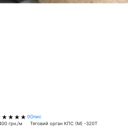
0
Опис
400 грн./м
Тяговий орган КПС (М) -320Т