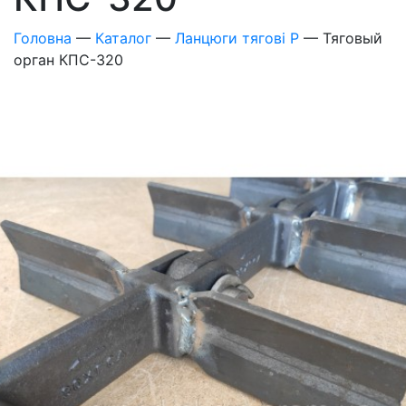
Головна
—
Каталог
—
Ланцюги тягові Р
—
Тяговый
орган КПС-320