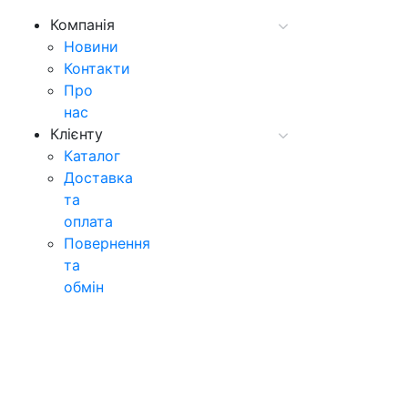
Компанія
Новини
Контакти
Про
нас
Клієнту
Каталог
Доставка
та
оплата
Повернення
та
обмін
© ТОВ "Гранд старт ап"
Зворотний дзвінок