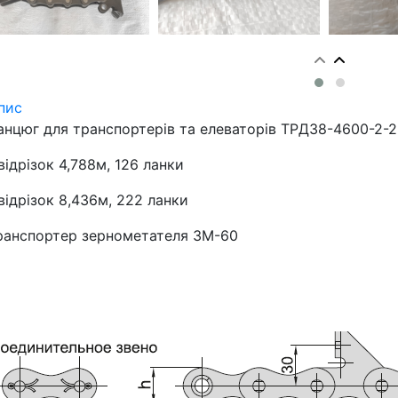
пис
анцюг для транспортерів та елеваторів ТРД38-4600-2-2
 відрізок 4,788м, 126 ланки
 відрізок 8,436м, 222 ланки
ранспортер зернометателя ЗМ-60