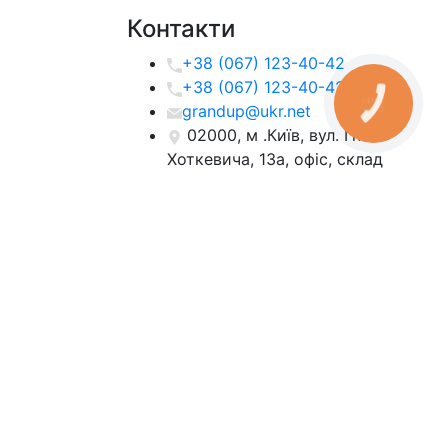
Контакти
+38 (067) 123-40-42
+38 (067) 123-40-42
grandup@ukr.net
02000, м .Київ, вул. Гната
Хоткевича, 13а, офіс, склад
WebOsnova -
швидке створення сайтів
та просування