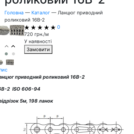
Головна
—
Каталог
—
Ланцюг приводний
роликовий 16В-2
0
720 грн./м
У наявності
Замовити
пис
анцюг приводний роликовий 16В-2
6В-2 ISO 606-94
 відрізок 5м, 198 ланок