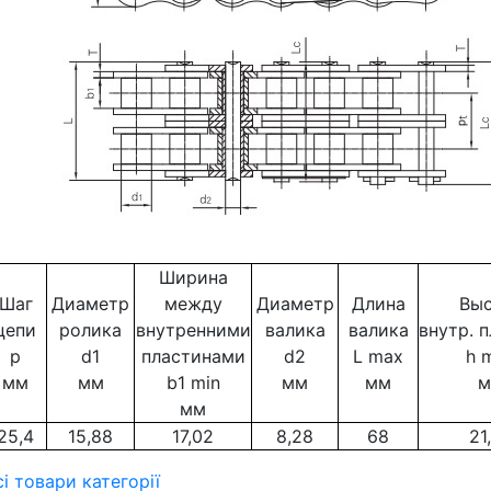
Ширина
Шаг
Диаметр
между
Диаметр
Длина
Выс
цепи
ролика
внутренними
валика
валика
внутр. 
p
d1
пластинами
d2
L max
h 
мм
мм
b1 min
мм
мм
м
мм
25,4
15,88
17,02
8,28
68
21
сі товари категорії